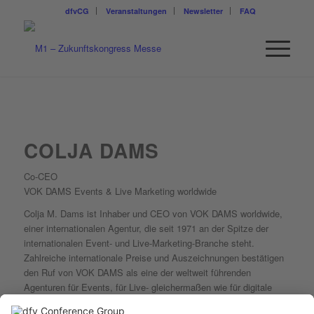
dfvCG
Veranstaltungen
Newsletter
FAQ
COLJA DAMS
Co-CEO
VOK DAMS Events & Live Marketing worldwide
Colja M. Dams ist Inhaber und CEO von VOK DAMS worldwide,
einer internationalen Agentur, die seit 1971 an der Spitze der
internationalen Event- und Live-Marketing-Branche steht.
Zahlreiche internationale Preise und Auszeichnungen bestätigen
den Ruf von VOK DAMS als eine der weltweit führenden
Agenturen für Events, für Live- gleichermaßen wie für digitale
Formate.