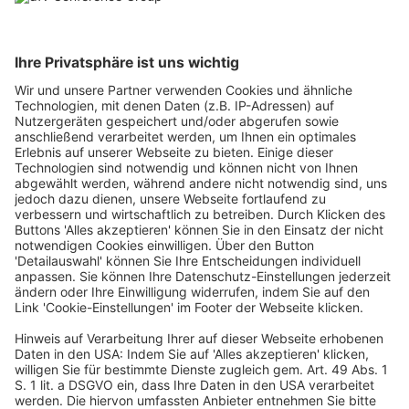
Colja hat sich auf die Entwicklung und Stärkung der
Leistungsdimensionen Strategie, Internationalität, Qualität und
Kreation von VOK DAMS konzentriert. Unter seiner Führung hat
sich VOK DAMS mit derzeit 300 Mitarbeitern an 19 Standorten in
12 Ländern international weiterentwickelt. Seit jeher ist es seine
besondere Leidenschaft, innovative Entwicklungen in der
Kommunikation voranzutreiben, die Potenziale neuer
Technologien zu entdecken und Neuland zu betreten. Damit
ebnet er konsequent den Weg für VOK DAMS als Innovator in
Live-Marketing und Events, und immer dann, wenn es darum
geht, Wow-Momente zu inszenieren und Menschen zu
begeistern, sei es virtuell oder live, persönlich oder remote.
Ein Business-Event von