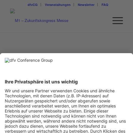
dfvCG
Veranstaltungen
Newsletter
FAQ
ALEXANDER SCHAUF
Vertriebsleitung Deutschland
VITO AG
Ein Business-Event von