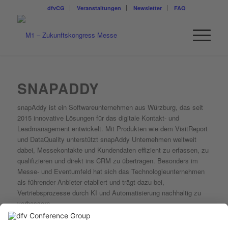
dfvCG
Veranstaltungen
Newsletter
FAQ
SNAPADDY
snapAddy ist ein Softwareunternehmen aus Würzburg, das seit
2015 innovative Lösungen für das digitale Kontakt- und
Leadmanagement entwickelt. Mit Produkten wie dem VisitReport
und DataQuality unterstützt snapAddy Unternehmen weltweit
dabei, Messekontakte und Kundendaten effizient zu erfassen, zu
qualifizieren und direkt ins CRM zu übertragen. Besonders im
Messe- und Eventumfeld hat sich das Technologieunternehmen
als führender Anbieter etabliert und trägt dazu bei,
Vertriebsprozesse durch KI und Automatisierung nachhaltig zu
verbessern.
Weitere Informationen finden Sie unter: