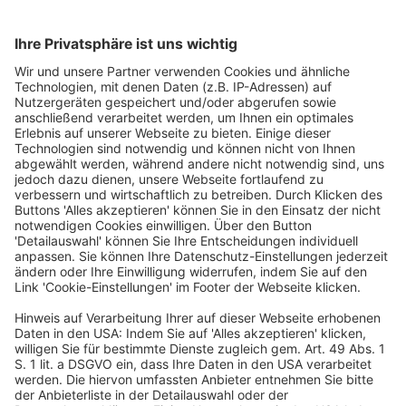
https://www.snapaddy.com/de/
snapAddy GmbH
Haugerkirchgasse 7
97070 Würzburg
Deutschland
Kontakt
info@snapaddy.com
+49 931 466 212 00
Ein Business-Event von