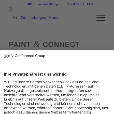
dfvCG
Veranstaltungen
Newsletter
FAQ
PAINT
&
CONNECT
Weitere Informationen finden Sie unter:
https://paintandconnect.com/
Paint & Connect GmbH
Bäckerstraße 6
21244 Buchholz in der Nordheide
Kontakt
hello@paintandconnect.com
+49 (0)418 113 521 80