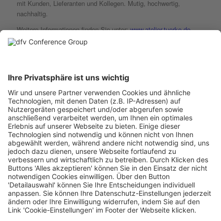
mit Kunden, Lieferanten und Kollegen. Mutig, hochwertig,
nachhaltig.
Weitere Informationen finden Sie unter:
www.atelier-tuerke.de
Atelier Türke Messedesign GmbH
Rote Länder 9
72336 Balingen
Deutschland
Kontakt
Frank Türke
Geschäftsführer
ftuerke@atelier-tuerke.de
07433 99 79 12