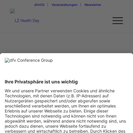
dfvCG
Veranstaltungen
Newsletter
SONJA SCHULZ
ZENK Rechtsanwälte
LL.M., Partnerin