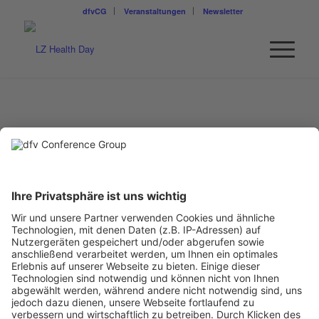
dfvCG
Veranstaltungen
Newsletter
DR. JÖRN WEISSENFELD
Orthomol
Geschäftsführer