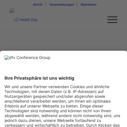
dfvCG
Veranstaltungen
Newsletter
BURKHARD ANDERS
Anders Consult
Geschäftsführer