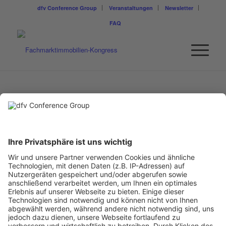
dfv Conference Group
Veranstaltungen
Newsletter
FAQ
HBB HANSEATISCHE
BETREUUNGS- UND
BETEILIGUNGSGESELLSCH
MBH
Brooktorkai 22
20457 Hamburg
Telefon: +49 (40) 60 09 07-0