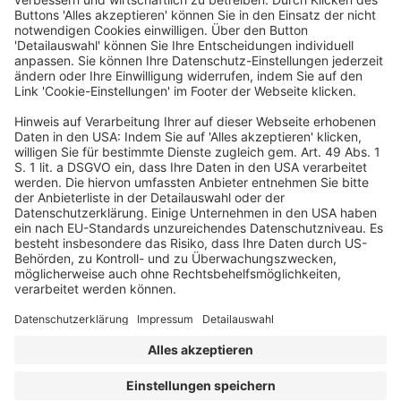
Telefax:+49 (40) 60 09 07-499
www.hbb.de
Ein Business-Event von:
© dfv Conference Group GmbH