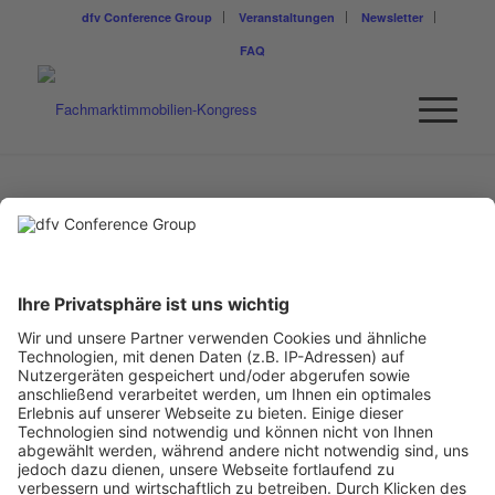
dfv Conference Group
Veranstaltungen
Newsletter
FAQ
HANDELSIMMOBILIEN
REPORT
www.hi-report.de