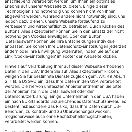
IHRE
ANSPRECHPARTNER:INNEN:
Organisation
Sören Poelmann
soeren.poelmann@dfvcg.de
+49 69 7595 3029
Programm
Diana Goldbeck
diana.goldbeck@dfvcg.de
+49 69 7595 3031
Marketing & Social Media
Elisa Grimm