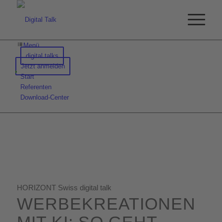
Menü
digital talks
Jetzt anmelden
Start
Referenten
Download-Center
HORIZONT Swiss digital talk
WERBEKREATIONEN
MIT KI: SO GEHT