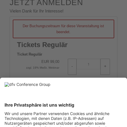
JETZT ANMELDEN
Vielen Dank für Ihr Interesse!
Der Buchungszeitraum für diese Veranstaltung ist
beendet.
Tickets Regulär
Ticket Regulär
EUR
99,00
-
+
zzgl. 19% MwSt. Webinar
Event-Ticketing-Software von pretix