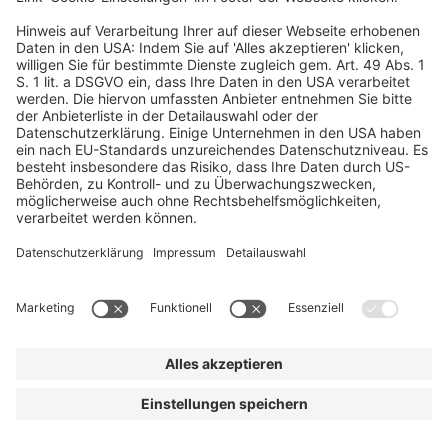
Sarah Sternberger
sarah.sternberger@dfvcg.de
+49 69 7595 3039
Organisation
Marie Hartmann
marie.hartmann@dfvcg.de
+49 69 7595 3028
Marketing & Social Media
Sina Goy
sina.goy@dfvcg.de
+49 69 7595 1904
© dfv Conference Group GmbH