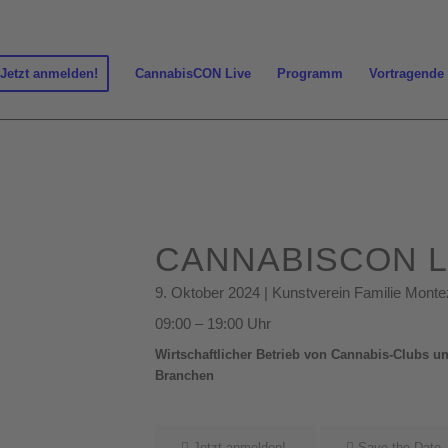
Jetzt anmelden!
CannabisCON Live
Programm
Vortragende
CANNABISCON L
9. Oktober 2024 | Kunstverein Familie Monte
09:00 – 19:00 Uhr
Wirtschaftlicher Betrieb von Cannabis-Clubs u
Branchen
Jetzt anmelden!
Save the Date