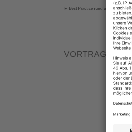
►
Best Practice rund um die Clublan
VORTRAGENDE