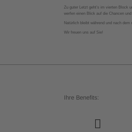
Zu guter Letzt geht’s im vierten Bloc
werfen einen Blick auf die Chancen und
Natürlich bleibt während und nach dem
Wir freuen uns auf Sie!
Ihre Benefits:
Hören Sie hochkarätige
Speaker zu den Top-