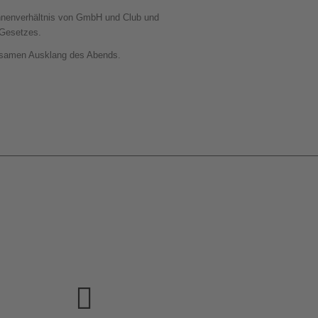
innenverhältnis von GmbH und Club und
-Gesetzes.
insamen Ausklang des Abends.
Gewinnen Sie Einblicke
in die Strategien der