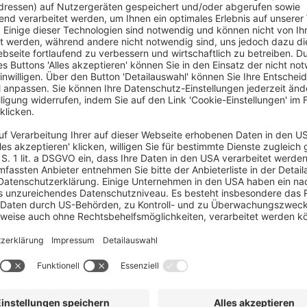
► Verpackungsindustrie
► Immobilien
dschaft
► Juristen und Rechtsberatung