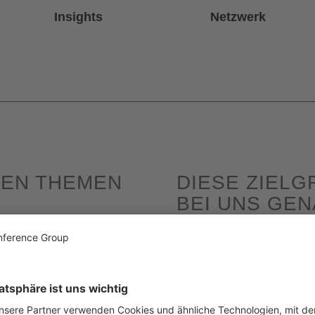
zukunftsweisende Trends
Sie wertvolle Kontakte
Insights
Netzwerk
HEN THEMEN
DIESE ZIELG
BEI UNS GEN
abis-Clubs
► Cannabis-Clubbetreiber:innen
► Cannabis-Hersteller und -Händl
edizinisches Cannabis
► Gastronomie und Hotellerie
► Einzelhandel
ubs
► Marketing, Werbung und Komm
 für Gastronomie und
► Agrarwirtschaft und Anbautech