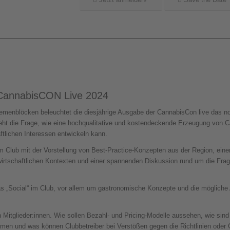
 CannabisCON Live 2024
emenblöcken beleuchtet die diesjährige Ausgabe der CannabisCon live das no
teht die Frage, wie eine hochqualitative und kostendeckende Erzeugung von 
ftlichen Interessen entwickeln kann.
 Club mit der Vorstellung von Best-Practice-Konzepten aus der Region, einer
rtschaftlichen Kontexten und einer spannenden Diskussion rund um die Fra
as „Social“ im Club, vor allem um gastronomische Konzepte und die mögliche
en Mitglieder:innen. Wie sollen Bezahl- und Pricing-Modelle aussehen, wie sin
emmen und was können Clubbetreiber bei Verstößen gegen die Richtlinien ode