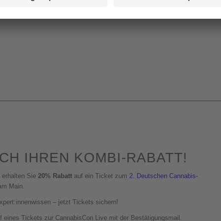
ICH IHREN KOMBI-RABATT!
 erhalten Sie
20% Rabatt
auf ein Ticket zum
2. Deutschen Cannabis-
 am Main.
xpert:innenwissen – jetzt Tickets sichern!
f eines Tickets zur CannabisCon Live mit der Bestätigungsmail.