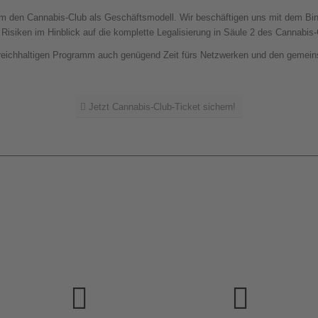
k um den Cannabis-Club als Geschäftsmodell. Wir beschäftigen uns mit dem B
 Risiken im Hinblick auf die komplette Legalisierung in Säule 2 des Cannabis
 reichhaltigen Programm auch genügend Zeit fürs Netzwerken und den geme
Jetzt Cannabis-Club-Ticket sichern!
Nutzen Sie die
Informieren Sie sich über
Gelegenheit und knüpfen