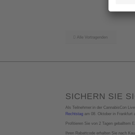
Alle Vortragenden
SICHERN SIE S
Als Teilnehmer:in der CannabisCon Live
Rechtstag
am 08. Oktober in Frankfurt
Profitieren Sie von 2 Tagen geballtem E
Ihren Rabattcode erhalten Sie nach Kau