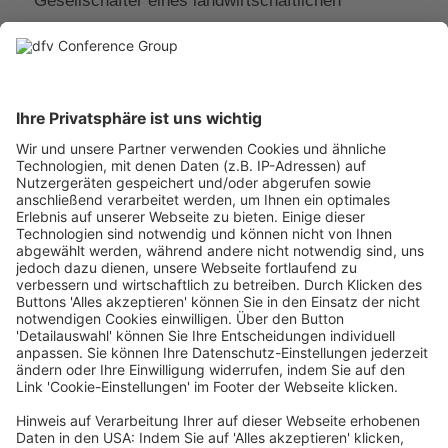
Gesellschafter eines landwirtschaftlichen
Veredelungsbetriebs.
Als Motivationscoach, Führungskräftetrainer und
Top Speaker fesselt er sein Publikum und seine
Seminarteilnehmer, so bewegt er Menschen dazu
mehr zu geben als das primär Geforderte. In
zahlreichen Vertriebsseminaren und Workshops
zur erfolgreichen Einführung softwaregestützten
Vertriebssteuerung befähigt er Unternehmen im
Agribusiness noch erfolgreicher zu verkaufen.
Aus seinen zahlreichen Erfahrungen entstanden
diverse zukunftsfähige Führungskonzepte und
Kundenbindungsansätze. Durch sein Konzept für
die Einführung von Kundenbindungssoftware führt
er Menschen vom anfänglichen Widerstand zur