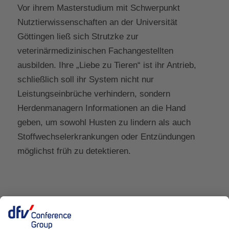
Vor ihrem Masterstudium mit Schwerpunkt
Nutztierwissenschaften an der Universität
Göttingen ließ sich Strutzke zur
veterinärmedizinischen Fachangestellten
ausbilden. Ihre „Liebe zu Tieren“ ist ihr Antrieb,
schließlich soll ihr System nicht nur
Leistungseinbrüche verhindern, sondern
Herdenmanagern Informationen an die Hand
geben, um sowohl Husten zu lindern als auch
Stoffwechselerkrankungen oder Entzündungen
möglichst früh zu detektieren.
Eine Veranstaltung von