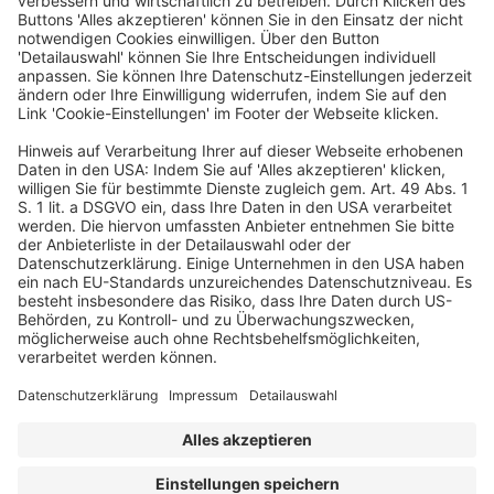
JETZT ANMELDEN UND ERLEBEN
Ein Business-Event von:
© dfv Conference Group GmbH