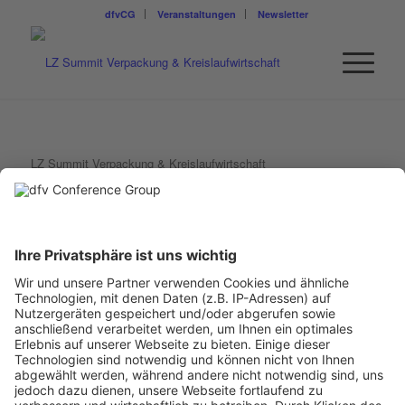
dfvCG
Veranstaltungen
Newsletter
LZ Summit Verpackung & Kreislaufwirtschaft
MEDIENPARTNER
GREEN.WORKS – GROW
NOW