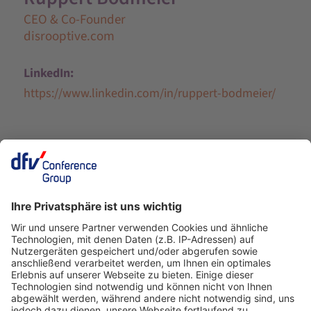
CEO & Co-Founder
disrooptive.com
LinkedIn:
https://www.linkedin.com/in/ruppert-bodmeier/
Ein Business-Event von: