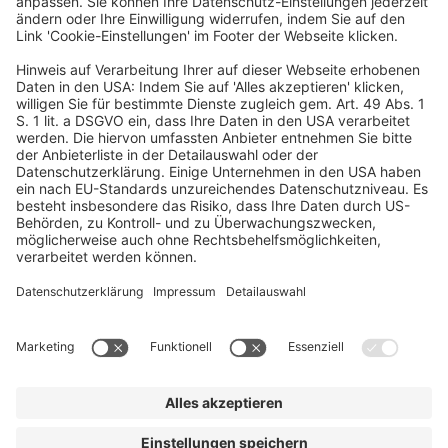
© dfv Conference Group GmbH