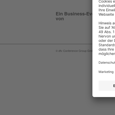
Ein Business-Event
von
© dfv Conference Group GmbH