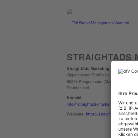
STRAIGHTADS 
StraightAds Marketing GmbH
Oppenheimer Straße 21
55278 Köngernheim (Mainz)
Deutschland
Kontakt
info@straightads-marketing.de
Webseite:
https://straightads-marketing