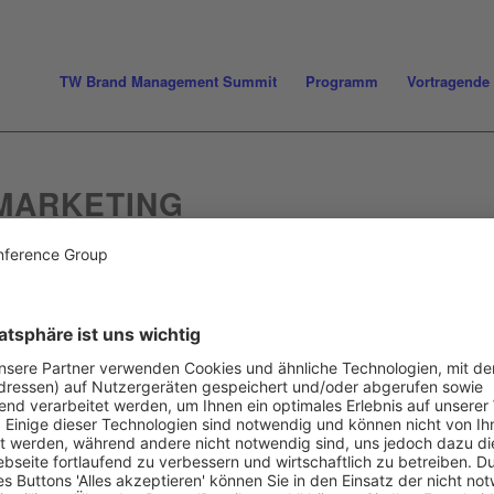
TW Brand Management Summit
Programm
Vortragende
MARKETING
.de/