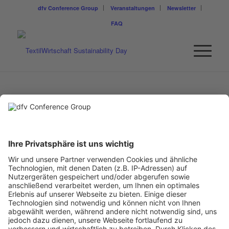
dfv Conference Group
Veranstaltungen
Newsletter
FAQ
THOMAS SEIFRIED
Rechtsanwalt und Fachanwalt für gewerblichen Rechtschutz
Thomas Seifried war Geschäftsführer eines Industrieverbandes
der Textil- und Modeindustrie zum Schutz der gewerblichen
Muster und Modelle und ist Autor des Ratgebers „Rechtssicher
werben“ und Co-Autor des bei der dfv-Mediengruppe
erschienenen Fachbuchs
„Schutzrechte und Rechtsschutz in der
Textil- und Modeindustrie
„. Er berät und vertritt seit 20 Jahren
Unternehmen und Industrieverbände der Mode- und Textilbranche