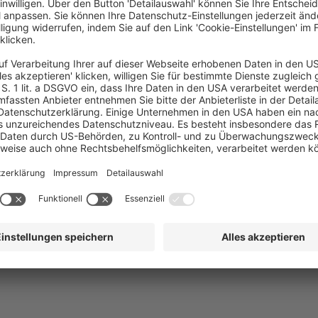
Global Change Award. In der Schweiz aufgewachsen, lebt und a
absolvierte sein Masterstudium an der Universität St.Galle
Award.
FAQ
AGB
Impr