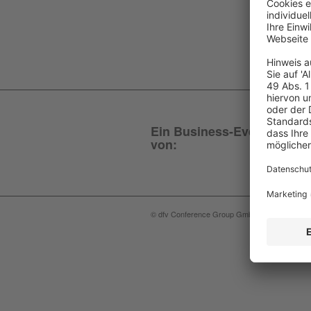
Ein Business-Event
von:
© dfv Conference Group GmbH