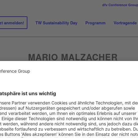
dfv Conference Grou
zt anmelden!
TW Sustainability Day
Programm
Vortragende
MARIO MALZACHER
Co-Founder
circular.fashion
Mario Malzacher ist Mitgründer der Firma circular.fashion und
digitalen Produktpasses, die circularity.ID, und die intelligent
Konsortiums CIRPASS entwickelt circular.fashion ein Prototy
Auftrag der EU Kommission. In einem weiteren Konsortium setz
Umweltbundesamts das Projekt Product Information 4.0 (für T
Produkte) um. 2022 leitete er innerhalb der Circular Econ
VDI die Arbeitsgruppen Textilien und Digitaler Produktpass. S
circular.fashion den ersten Datenstandard (circularity.ID Open
Produktpass für Textilien (
https://circularity.ID
). Im gleichen J