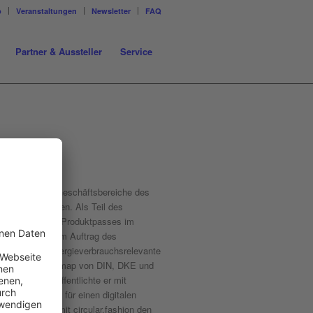
p
Veranstaltungen
Newsletter
FAQ
Partner & Aussteller
Service
 leitet u.a. die Geschäftsbereiche des
en Sortierlösungen. Als Teil des
p des Digitalen Produktpasses im
t er parallel im Auftrag des
extilien und energieverbrauchsrelevante
omy Normungsroadmap von DIN, DKE und
chon 2019 veröffentlichte er mit
 Data Standard) für einen digitalen
ahr gewann er mit circular.fashion den