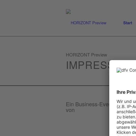
Start
HORIZONT Preview
IMPRESSION
Ein Business-Event
von