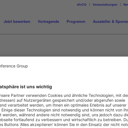
dfvCG
Veranstaltungen
Ne
Jetzt bewerben
Vortragende
Programm
Aussteller & Spons
EN