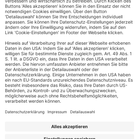
namhafter Kunden voran.
Davor war er als
General Manager bei
Media Impact (Axel Springer)
tätig, wo er insbesondere die
Agenturbeziehungen, die Geschäftsstrategie sowie den Bereich
Sales Operations leitete.
Ein Business-Event von
© HORIZONT Kongress