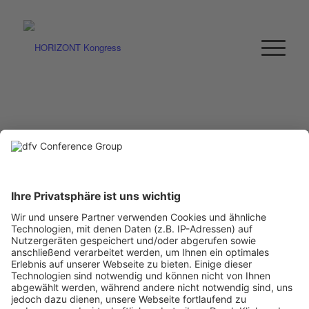
TIM CHRISTIANSEN
General Manager DACH
Snap
Tim Christiansen ist General Manager für die DACH-Region bei
Snap. In dieser Rolle verantwortet er die Geschäftsstrategie, den
Vertrieb sowie das Community-Wachstum in Deutschland,
Österreich und der Schweiz.
Zuvor war Tim CEO von
EPROFESSIONAL
, einer der führenden Agenturen für
Performance Marketing in Deutschland und Teil von
Havas
Media
. Dort trieb er Wachstum und Innovation für eine Vielzahl