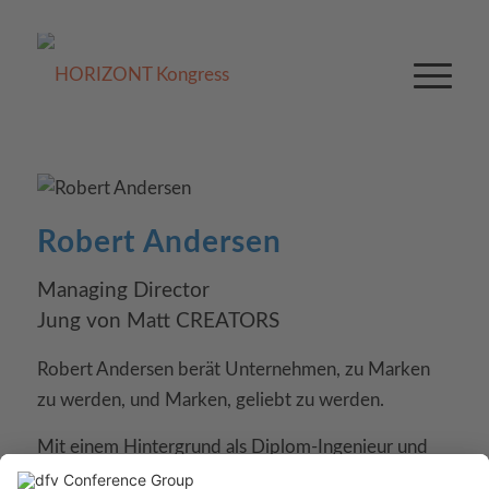
Robert Andersen
Managing Director
Jung von Matt CREATORS
Robert Andersen berät Unternehmen, zu Marken
zu werden, und Marken, geliebt zu werden.
Mit einem Hintergrund als Diplom-Ingenieur und
einem starken kreativen Fokus auf digitales