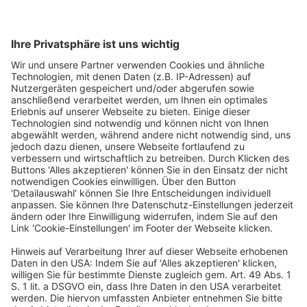
Wachstum und KI-Transformation ist Andersen eine
treibende Kraft in der Branche.
Durch seine Arbeit hat er zahlreichen globalen
Marken geholfen, die Herzen ihrer Kund:innen zu
gewinnen und wurde dafür mit verschiedenen
Auszeichnungen geehrt.
Neben seinen beratenden Tätigkeiten ist er Dozent
und unterrichtet digitale Strategien der an der Swiss
Ad School Zürich, sowie Konzeptentwicklung an
der Jvm Academy, um seine Erfahrungen
weiterzugeben.