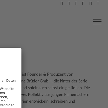
und Autor. Er ist Founder & Produzent von
sfirma Kleine Brüder GmbH, die hinter der Serie
 Produzent und spielt auch selbst einige Rollen. Die
ern ein kreatives Kollektiv aus jungen Filmemachern
gemeinsam Serien entwickeln, schreiben und