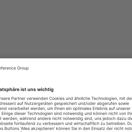
Max Mattis
Founder & Produzent
@MissMurphy
Max Mattis ist ein deutscher Produzent, Schauspieler 
@MissMurphy. Zuvor war er Mitgründer der Produktion
Die Discounter steht. Dort arbeitet er als ausführender
„kleinen Brüder“ sind dabei kein Familienbegriff, sond
(u. a. Bruno Alexander und die Belton-Zwillinge), die 