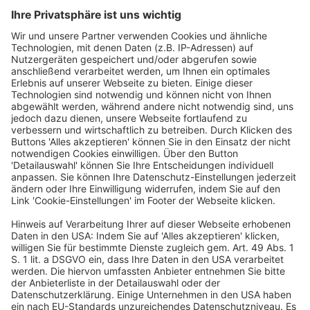
bei Parloa verantwortet sie die globale
Marketingstrategie sowie die strategische Planung
und Ausrichtung aller Marketinginitiativen mit
starkem Fokus auf Enterprise-Märkte. Darüber
hinaus ist Julia Gründerin von Women of SaaS,
einem globalen Netzwerk zur Vernetzung von
Frauen in der Tech-Branche. Sie prägt die
Diskussion rund um die Zukunft von KI und setzt
sich für mehr Sichtbarkeit, Einfluss und
Karrierechancen von Frauen in der SaaS-Industrie
ein.