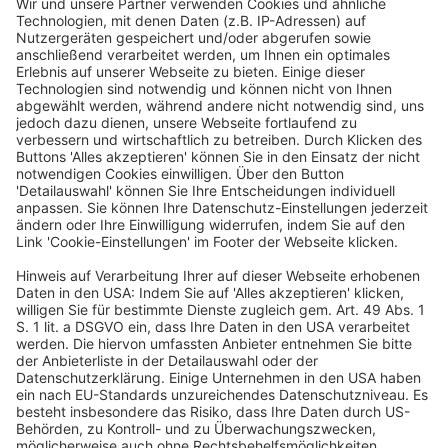
Positionen tätig, wechselte 2013 als Sales-
Managerin zu Disney und stieg danach bei Sky
Media, der Vermarktungstochter von Sky
Deutschland, ein. Dort übernahm sie 2019 die
Leitung des Bereichs Agency-Sales und ab 2022 die
digitale Vermarktung. Seit Anfang 2025
verantwortet Iris Plach den gesamten Marketing-
und Sales-Bereich, inklusive dem Direkt-Kunden-
Business.
Ein Business-Event von