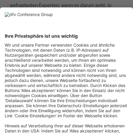
gefragtesten Experten, wenn es darum geht, in
einer unübersichtlichen Welt anschaulich komplexe
Sachverhalte auf den Punkt zu bringen.
Die Bewertungen und Referenzen zufriedener
Kunden seiner Beratungs- und Evaluations-
Leistungen sind
hier
abrufbar:
https://usaexperte.com/ueber-josef-braml/
Ebenso sprechen die
Stimmen zufriedener Kunden
für sich, die einen seiner „eloquenten“, „fundierten“,
„anschaulichen“, „nützlichen“, „begeisternden“,
„spannenden“ und „außergewöhnlichen“ „Klartext“-
Vorträge erlebt haben:
https://usaexperte.com/vortraege/