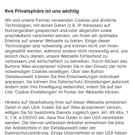
Alexander Oehme
Director Operations, Travel Charme Hotel
GmbH & Co. LKG
Zeigen Sie Ihre Expertise: Werden Sie
Partner der GREEN.WORKS Academy
Ihre Ansprechpartnerin:
Heidrun Dangl
Anzeigenleitung
GREEN.WORKS
Tel: +49 69 7595-2563
Email:
Heidrun.Dangl@dfv.de