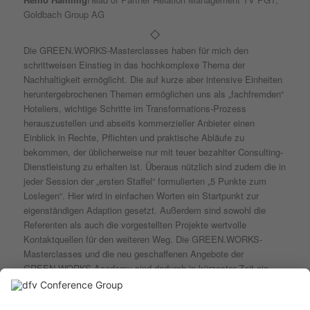
Goldbach Group AG
Die GREEN.WORKS-Masterclasses haben für mich den
schrittweisen Einstieg in das hochkomplexe Thema der
Nachhaltigkeit ermöglicht. Die auf kurze aber intensive Einheiten
heruntergebrochenen Themen ermöglichen uns als „fachfremden“
Hoteliers, wichtige Schritte im Transformations-Prozess
herauszustellen und abseits kommerzieller Anbieter einen
Einblick in Rechte, Pflichten und praktische Abläufe zu
bekommen, der üblicherweise nur mit teuer bezahlter Consulting-
Dienstleistung zu erhalten ist. Überaus nützlich sind zudem die in
jeder Session der „ersten Staffel“ formulierten „5 Punkte zum
Loslegen“. Hier wird in einfachen Worten ein Startpunkt zur
eigenständigen Adaption gesetzt. Außerdem sind sowohl die
Referenten als auch die vorgestellten Projekte wertvolle
Kontaktquellen für den weiteren Weg. Die GREEN.WORKS-
Masterclasses und die neu geschaffenen Angebote der
GREEN.WORKS Academy sind dadurch in kürzester Zeit ein
wertvoller Impuls auf dem Weg der Hotellerie zu nachhaltigerem
Handeln geworden.