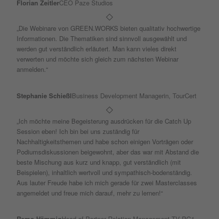
Florian Zeitler
CEO Paze Studios
„Die Webinare von GREEN.WORKS bieten qualitativ hochwertige
Informationen. Die Thematiken sind sinnvoll ausgewählt und
werden gut verständlich erläutert. Man kann vieles direkt
verwerten und möchte sich gleich zum nächsten Webinar
anmelden.“
Stephanie Schießl
Business Development Managerin, TourCert
„Ich möchte meine Begeisterung ausdrücken für die Catch Up
Session eben! Ich bin bei uns zuständig für
Nachhaltigkeitsthemen und habe schon einigen Vorträgen oder
Podiumsdiskussionen beigewohnt, aber das war mit Abstand die
beste Mischung aus kurz und knapp, gut verständlich (mit
Beispielen), inhaltlich wertvoll und sympathisch-bodenständig.
Aus lauter Freude habe ich mich gerade für zwei Masterclasses
angemeldet und freue mich darauf, mehr zu lernen!“
Remo Hämmig
Head of Partner Relation Management TV PG1,