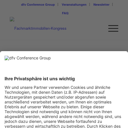
dfv Conference Group
Veranstaltungen
Newsletter
FAQ
STEFAN MAGEL
REWE Group
Multi-Beirat & Startup-Berater; Ex-Bereichsvorstand