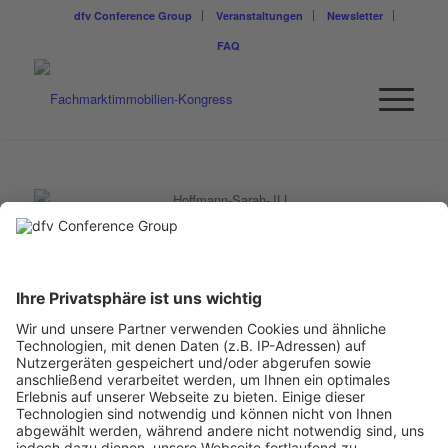
dfv Conference Group
Veranstaltungen
Newsletter
FAQ
SARAH HOFFMANN
Head of Retail Investment Germany
Jones Lang LaSalle SE
Sarah Hoffmann blickt auf 15 Jahre Expertise im
Gewerbeimmobilienbereich zurück. Ihre Karriere begann bei
einem mittelständischen Immobilienberater, wo sie über sieben
Jahre umfassende Transaktionserfahrung in verschiedenen
Assetklassen sammelte.