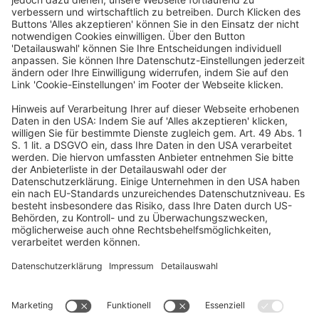
2014 wechselte sie zu JLL in den Bereich Retail Investment.
Nach ihrem Einstieg als Senior Consultant im norddeutschen
Team übernahm sie 2016 dessen regionale Leitung. Seit 2021
verantwortet sie als Head of Retail Investment Germany das
bundesweite Geschäft.
Sarah Hoffmann verfügt zudem über ein ausgeprägtes Netzwerk
aus nationalen und internationalen Investoren sowie privaten
Anlegerkreisen.
Ein Business-Event von: