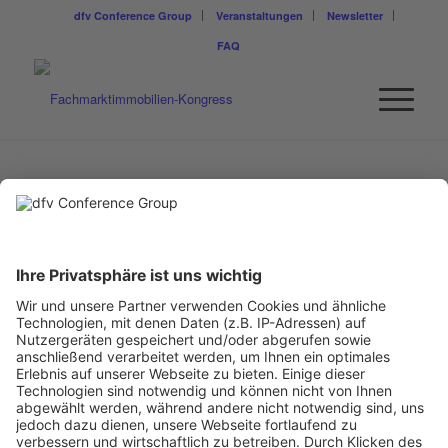
dfv Conference Group
Veranstaltungen
Newsletter
FAQ
RALF PIMISKERN
Abteilungsleiter Zertifizierung
DGNB GmbH