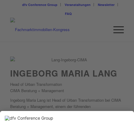
dfv Conference Group
Veranstaltungen
Newsletter
FAQ
INGEBORG MARIA LANG
Head of Urban Transformation
CIMA Beratung + Management
Ingeborg Maria Lang ist Head of Urban Transformation bei CIMA
Beratung + Management, einem der führenden
Beratungsunternehmen für Stadt-, Handels- und
Immobilienentwicklung.
Die Dipl.-Geografin ist Absolventin des Programms