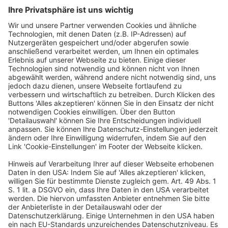
„Sustainability Real Estate Leadership“ (University of Cambridge),
Real Estate Investment Advisor (ebs) und verfügt über mehr als
20 Jahre Erfahrung in der Immobilienwirtschaft, u. a. bei CA
Immo, Commerz Real und zuletzt als Head of Digital Research
bei der Immobilien Zeitung. Parallel dazu war sie zehn Jahre
freiberuflich in der Kommunal- und Unternehmensberatung tätig.
Als zertifizierte Scrum Masterin, Innovationsmanagerin und
systemische Coach begleitet sie Transformations- und
Innovationsprozesse entlang des Immobilienzyklus. Sie berät
Kommunen, Unternehmen und Institutionen und moderiert
Fachdialoge, Kongresse und Workshops. Vier Jahre lang war sie
stellvertretende Vorsitzende von „F!F – Frauen in
Führungspositionen der Immobilienwirtschaft e. V.“ und engagiert
sich in der Gesellschaft für Immobilienwirtschaftliche Forschung
e. V. (gif), u.a. in der Kompetenzgruppe „Research“.
Mein LinkedIn-Profil:
Ingeborg Maria Lang