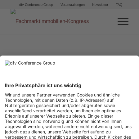
dfv Conference Group
Veranstaltungen
Newsletter
FAQ
Angel Dimitrov
Projektleiter Immobilien
Kaufland Bulgarien