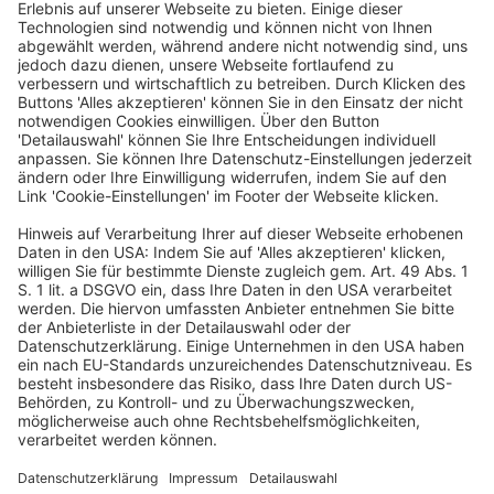
Hahn AG
Buddestr. 14
51429 Bergisch Gladbach
Deutschland
Telefon: +49 2204 9490-0
Telefax: +49 2204 9490-119
www.hahnag.de
info@hahnag.de
Ein Business-Event von: