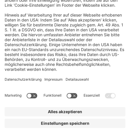
JETZT ANMELDEN
Vielen Dank für Ihr Interesse!
Für SWA-Mitglieder sind die «HORIZONT Swiss Digital Talks»
zum Thema Werbewirkung kostenfrei. Wenden Sie sich an die
Geschäftsstelle
.
Wir benötigen Ihre Zustimmung, um den Xing Plugin-
Service zu laden!
Wir verwenden XING Events für
unseren Ticketservice. Dieser Service kann Daten zu
Ihren Aktivitäten sammeln. Bitte
lesen Sie die Details durch
und
stimmen Sie der Nutzung des Service zu
, um auf den
Ticketservice zuzugreifen.
© dfv Conference Group GmbH
AGB
Impressum
Datenschutz
Cookie-Einstellungen