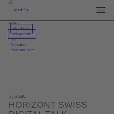
Menü
digital talks
Jetzt anmelden
Start
Referenten
Download Center
digital talk:
HORIZONT SWISS
DIGITAL TALK