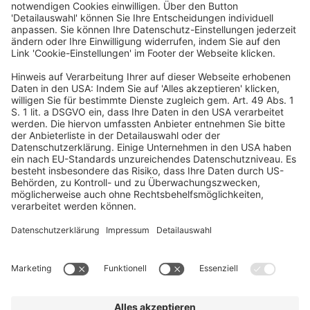
Programm & Projektleitung
Diana Goldbeck
diana.goldbeck@dfvcg.de
+49 69 7595 3031
Organisation
Marie Hartmann
marie.hartmann@dfvcg.de
+49 69 7595 3028
Marketing
Elisa Grimm
elisa.grimm@dfvcg.de
+49 69 7595 3038