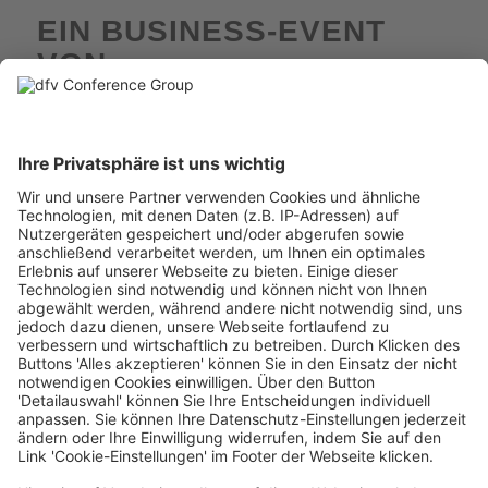
EIN BUSINESS-EVENT
VON
IHRE
ANSPRECHPARTNER:INNEN
Programm & Projektleitung
Irina Kolev
irina.kolev@dfvcg.de
+49 69 7595 3043