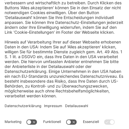
IHRE
ANSPRECHPARTNER:INNEN
Wir sind für Sie da
Programm & Projektleitung
Sarah Sternberger
sarah.sternberger@dfvcg.de
+49 69 7595 3039
Organisation
Marie Hartmann
marie.hartmann@dfvcg.de
+49 69 7595 3028