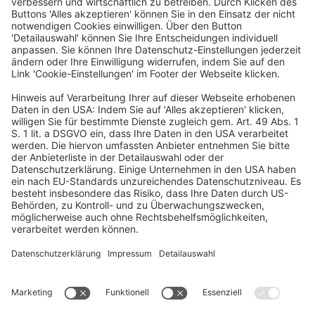
Programm & Projektleitung
Irina Niemann
irina.niemann@dfvcg.de
+49 69 7595 3043
Organisation
Marie Hartmann
marie.hartmann@dfvcg.de
+49 69 7595 3028
Marketing
Sina Goy
sina.goy@dfvcg.de
+49 69 7595 1904