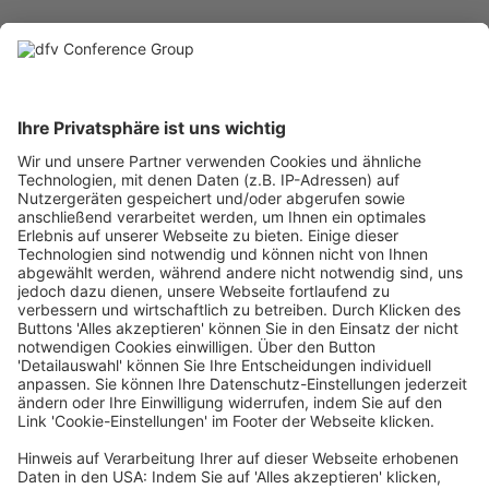
IHRE
ANSPRECHPARTNER:INNEN
Wir sind für Sie da
Programm
Sarah Sternberger
sarah.sternberger@dfvcg.de
+49 69 7595 3039