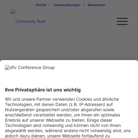
dfvCG
Veranstaltungen
Newsletter
ANNIKA SPITZ
Team Lead Community Experience
Cosnova
Annika Spitz ist Expertin für Brand Experiences und strategische
Kommunikation – insbesondere in der Next-Gen-Ansprache
junger Communities. In ihrer bisherigen Karriere setzte sie früh
Impulse mit dem Explorieren neuer Kanäle, Formate und
Technologien und verantwortete unter anderem Kampagnen auf