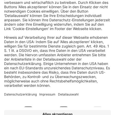
TikTok sowie Brand Activations mit Fokus auf die Gen Z.
Außerdem hat sie für Beiersdorf einen Accelerator für Beauty-
sowie Beauty-Tech-Start-ups in Korea mit aufgebaut und neue
Marken gelauncht. Bei cosnova ist sie seit Beginn 2025 Team
Lead Community Experience und verantwortet dort den
strategischen Aufbau und die Weiterentwicklung ganzheitlicher
Community-Ökosysteme – von Co-Creation über Loyalty-
Programme bis hin zu immersiven Brand Experiences.
Eine Veranstaltung von