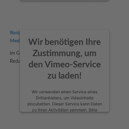
lesen Sie die Details durch und stimmen
Sie der Nutzung des Service zu, um
dieses Video anzusehen.
Mehr Informationen
Ronja Böhlke, Geschäftsführerin, 720 Health
Wir benötigen Ihre
Media
Akzeptieren
Zustimmung, um
im Gespräch mit Dr. André Gärisch, freier
Redakteur, HORIZONT
den Vimeo-Service
zu laden!
Wir verwenden einen Service eines
Drittanbieters, um Videoinhalte
einzubetten. Dieser Service kann Daten
zu Ihren Aktivitäten sammeln. Bitte
lesen Sie die Details durch und stimmen
Sie der Nutzung des Service zu, um
dieses Video anzusehen.