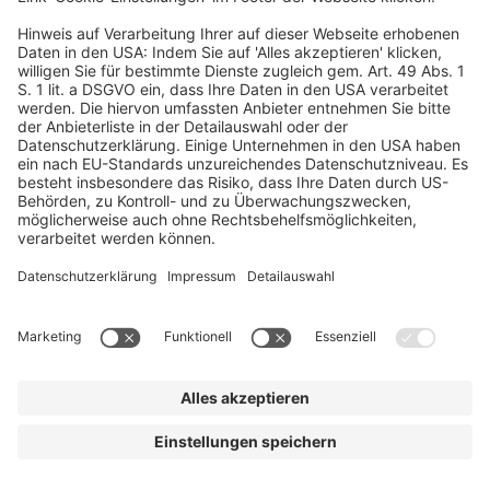
© enlightfilm
Mehr Informationen
Akzeptieren
DJ CVL
Sie ist DJ & Producerin und ihr Sound bewegt sich
zwischen R&B, basslastiger Clubmusik und
zeitgenössischen elektronischen Genres. Ihre Sets
sind rhythmisch, gefühlvoll und energiegeladen,
stets getragen von einem feinen Gespür für
musikalische Spannung und emotionale Tiefe.
in Kooperation mit Telekom Electronic Beates
(TEB)
Electronic Beats ist das internationale Musik- und
Kulturprogramm der Deutschen Telekom und zählt