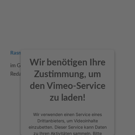
Rasmus Giese, CEO, United Internet Media
Wir benötigen Ihre
im Gespräch mit Dr. André Gärisch, freier
Zustimmung, um
Redakteur, HORIZONT
den Vimeo-Service
zu laden!
Wir verwenden einen Service eines
Drittanbieters, um Videoinhalte
einzubetten. Dieser Service kann Daten
zu Ihren Aktivitäten sammeln. Bitte