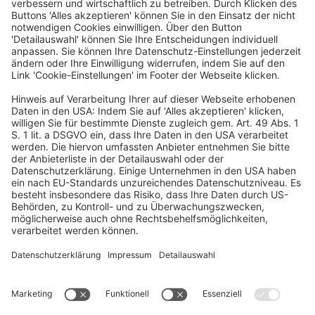
Ich finde und binde Mitarbeiter*innen, die Unternehmen brauchen
und schaffe optimale Bedingungen für alle bei gleichzeitiger
Gewinnoptimierung.
Das Beratungsportfolio umfasst den kompletten HR-Life-Cycle
(von Recruiting, Ausschreibung, Onboarding, Personalbindung & -
entwicklung, bis hin zum Offboarding & Outplacement).
Ein Business-Event von: