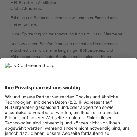
HR-Beraterin & Mitglied
Clatu Akademie
Führung und Personal ziehen sich wie ein roter Faden durch
meine Karriere.
In der Spitze trug ich Verantwortung für bis zu 3.000 Mitarbeiter.
Nach 25 Jahren Berufserfahrung in namhaften Unternehmen
entschied ich mich, meine langjährige HR-Kompetenz und
Führungserfahrung in der Beratung meiner eigenen Firma
fortzusetzen. Zudem habe ich es mir als Aufgabe gemacht, mein
Wissen im Bereich Personalmanagement und Führung an die
nächste Generation weiterzugeben. Dies vermittle ich im Rahmen
meiner Dozententätigkeit für verschiedene Bildungseinrichtungen
und renommierte Hochschulen.
Über die letzten 30 Jahre haben sich die Themen und
Schwerpunkte im Bereich Personal drastisch verändert und ich
mich mit Ihnen.
Mein Fokus ist nach wie vor ein wirtschaftlicher. Dies ist
allerdings kein Widerspruch zu einem gesunden,
zukunftssicheren Personalmanagement.